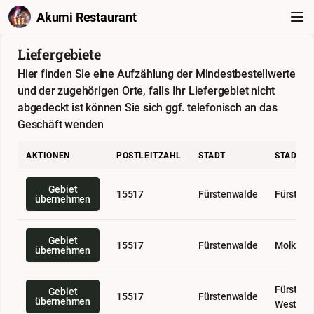
Akumi Restaurant
Liefergebiete
Hier finden Sie eine Aufzählung der Mindestbestellwerte
und der zugehörigen Orte, falls Ihr Liefergebiet nicht
abgedeckt ist können Sie sich ggf. telefonisch an das
Geschäft wenden
AKTIONEN
POSTLEITZAHL
STADT
STADTTE
Gebiet
15517
Fürstenwalde
Fürsten
übernehmen
Gebiet
15517
Fürstenwalde
Molkenb
übernehmen
Fürsten
Gebiet
15517
Fürstenwalde
übernehmen
West